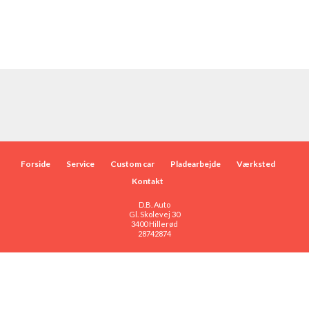
Forside
Service
Custom car
Pladearbejde
Værksted
Kontakt
D.B. Auto
Gl. Skolevej 30
3400 Hillerød
28742874